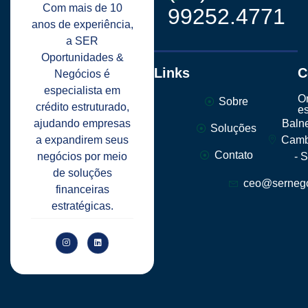
Com mais de 10
99252.4771
anos de experiência,
a SER
Oportunidades &
Links
C
Negócios é
especialista em
O
Sobre
crédito estruturado,
e
ajudando empresas
Baln
Soluções
a expandirem seus
Camb
Contato
negócios por meio
- 
de soluções
ceo@sernego
financeiras
estratégicas.