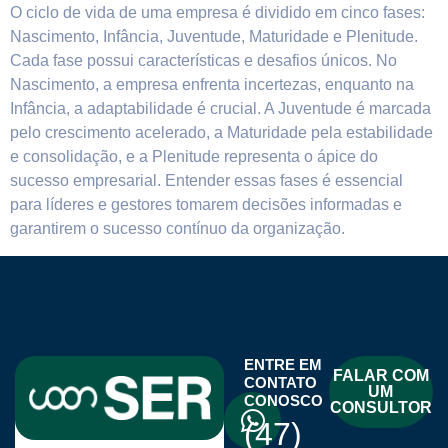
O ciclo de vida de uma empresa é dividido em cinco fases:
Nascimento, Infância, Juventude, Maturidade e Plenitude.
Cada fase possui características e desafios únicos. No
Nascimento, a empresa enfrenta incertezas, enquanto na
Infância, a adaptabilidade é crucial. A Juventude é marcada
pelo crescimento acelerado, a Maturidade pela estabilidade
e consolidação, e a Plenitude representa o ápice do
sucesso empresarial. Entender essas fases é essencial
para líderes e gestores tomarem decisões informadas e
garantirem o sucesso contínuo da organização.
ENTRE EM
FALAR COM
CONTATO
UM
CONOSCO
CONSULTOR
(47)