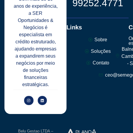
99252.4771
anos de experiência,
a SER
Oportunidades &
Links
C
Negócios é
especialista em
O
Sobre
crédito estruturado,
e
ajudando empresas
Baln
Soluções
a expandirem seus
Camb
Contato
negócios por meio
- 
de soluções
ceo@sernego
financeiras
estratégicas.
Belu Gestao LTDA –