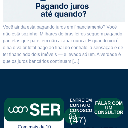
Você ainda está pagando juros em financiamento? Você
não está sozinho. Milhares de brasileiros seguem pagando
parcelas que parecem não acabar nunca. E quando você
olha o valor total pago ao final do contrato, a sensação é de
ter financiado dois imóveis — e levado só um. A verdade é
que os juros bancários continuam […]
ENTRE EM
FALAR COM
CONTATO
UM
CONOSCO
CONSULTOR
(47)
Com mais de 10