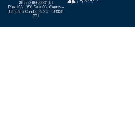
39.550.866/0001-01
Rua 1061 356 Sala 03, Centro –
Balneário Camboriú SC – 88330-
771