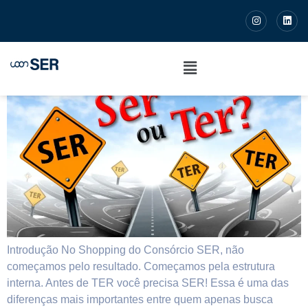
Antes de TER você precisa
SER
Introdução No Shopping do Consórcio SER, não
começamos pelo resultado. Começamos pela estrutura
interna. Antes de TER você precisa SER! Essa é uma das
diferenças mais importantes entre quem apenas busca