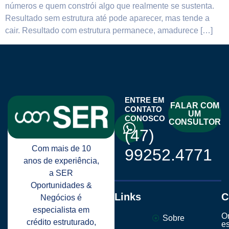
números e quem constrói algo que realmente se sustenta.
Resultado sem estrutura até pode aparecer, mas tende a
cair. Resultado com estrutura permanece, amadurece […]
ENTRE EM
FALAR COM
CONTATO
UM
CONOSCO
CONSULTOR
(47)
Com mais de 10
99252.4771
anos de experiência,
a SER
Oportunidades &
Links
C
Negócios é
especialista em
O
Sobre
crédito estruturado,
e