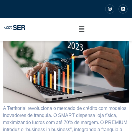
Mercado de Crédito: A
revolução
A Territorial revoluciona o mercado de crédito com modelos
inovadores de franquia. O SMART dispensa loja física,
maximizando lucros com até 70% de margem. O PREMIUM
introduz o “business in business”, integrando a franquia a