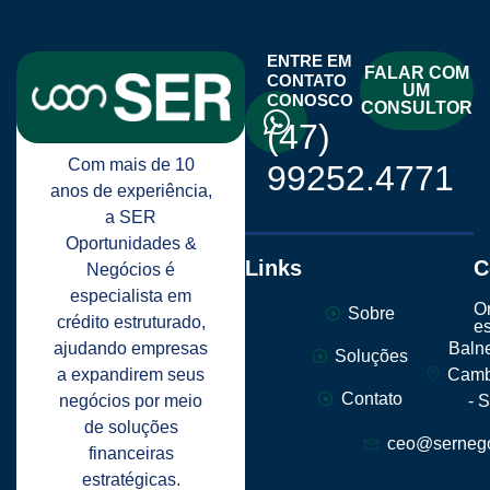
ENTRE EM
FALAR COM
CONTATO
UM
CONOSCO
CONSULTOR
(47)
Com mais de 10
99252.4771
anos de experiência,
a SER
Oportunidades &
Links
C
Negócios é
especialista em
O
Sobre
crédito estruturado,
e
ajudando empresas
Baln
Soluções
a expandirem seus
Camb
Contato
negócios por meio
- 
de soluções
ceo@sernego
financeiras
estratégicas.