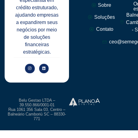
especialista em
O
Sobre
crédito estruturado,
e
ajudando empresas
Baln
Soluções
a expandirem seus
Camb
Contato
negócios por meio
- 
de soluções
ceo@sernego
financeiras
estratégicas.
Belu Gestao LTDA –
39.550.866/0001-01
Rua 1061 356 Sala 03, Centro –
Balneário Camboriú SC – 88330-
771