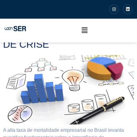
NEM TUDO ESTÁ PERDIDO:
É POSSÍVEL VENCER E
CRESCER EM MOMENTOS
DE CRISE
A alta taxa de mortalidade empresarial no Brasil levanta