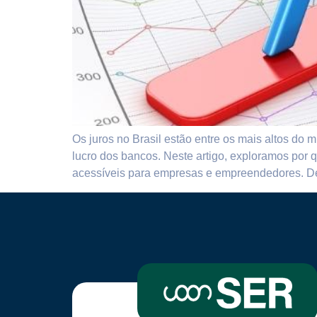
Os juros no Brasil estão entre os mais altos do 
lucro dos bancos. Neste artigo, exploramos por 
acessíveis para empresas e empreendedores. Des