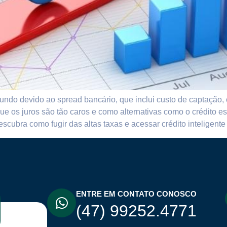
mundo devido ao spread bancário, que inclui custo de captação,
que os juros são tão caros e como alternativas como o crédito 
cubra como fugir das altas taxas e acessar crédito inteligen
ENTRE EM CONTATO CONOSCO
(47) 99252.4771