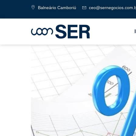
Balneário Camboriú
ceo@sernegocios.com.b
Por que os juros são tã