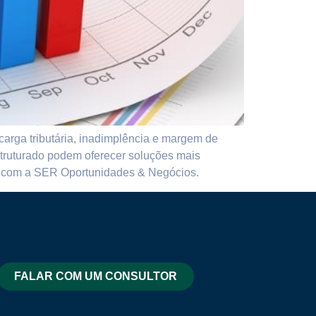
 carga tributária, inadimplência e margem de
estruturado podem oferecer soluções mais
te com a SER Oportunidades & Negócios.
FALAR COM UM CONSULTOR